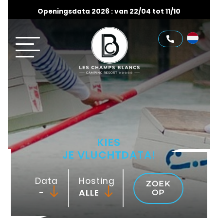
Openingsdata 2026 : van 22/04 tot 11/10
KIES
JE VLUCHTDATA!
Data
Hosting
ZOEK
-
OP