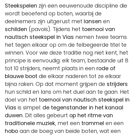
Steekspelen
zijn een eeuwenoude discipline die
wordt beoefend op boten, waarbij de
deelnemers zijn uitgerust met
lansen
en
schilden
(pavois). Tijdens het
toernooi van
nautisch steekspel in Vias
nemen twee teams
het tegen elkaar op om de felbegeerde titel te
winnen. Voor wie deze traditie nog niet kent, het
principe is eenvoudig: elk team, bestaande uit 8
tot 10 strijders, neemt plaats in een
rode of
blauwe boot
die elkaar naderen tot ze elkaar
bijna raken. Op dat moment grijpen de
strijders
hun schild en lans om het duel aan te gaan. Het
doel van het
toernooi van nautisch steekspel in
Vias
is simpel:
de tegenstander in het kanaal
duwen
. Dit alles gebeurt
op het ritme van
traditionele muziek
, met een
trommel
en een
hobo
aan de boeg van beide boten, wat een