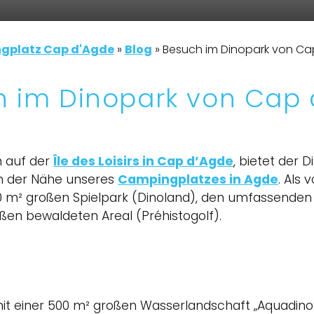
gplatz Cap d'Agde
»
Blog
»
Besuch im Dinopark von Ca
h im Dinopark von Cap 
n auf der
Île des Loisirs in Cap d’Agde
, bietet der D
in der Nähe unseres
Campingplatzes in Agde
. Als 
00 m² großen Spielpark (Dinoland), den umfassende
oßen bewaldeten Areal (Préhistogolf).
 mit einer 500 m² großen Wasserlandschaft „Aquadino“