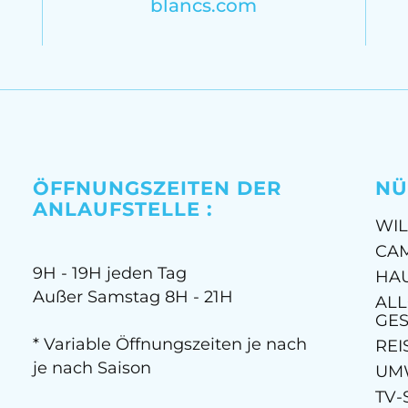
blancs.com
ÖFFNUNGSZEITEN DER
NÜ
ANLAUFSTELLE :
WI
CA
9H - 19H jeden Tag
HA
Außer Samstag 8H - 21H
AL
GE
* Variable Öffnungszeiten je nach
REI
je nach Saison
UM
TV-