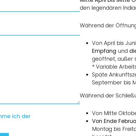
den legendären Indi
Während der Öffnungsz
Von April bis Ju
Empfang
und
di
geöffnet, außer 
* Variable Arbeit
Späte Ankunftszei
September bis M
Während der Schließun
Von Mitte Oktobe
mme ich der
Von Ende Februar
Montag bis Freit