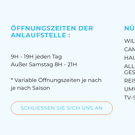
ÖFFNUNGSZEITEN DER
NÜ
ANLAUFSTELLE :
WI
CA
9H - 19H jeden Tag
HA
Außer Samstag 8H - 21H
AL
GE
* Variable Öffnungszeiten je nach
REI
je nach Saison
UM
TV-
SCHLIESSEN SIE SICH UNS AN