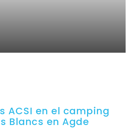
s ACSI en el camping
s Blancs en Agde