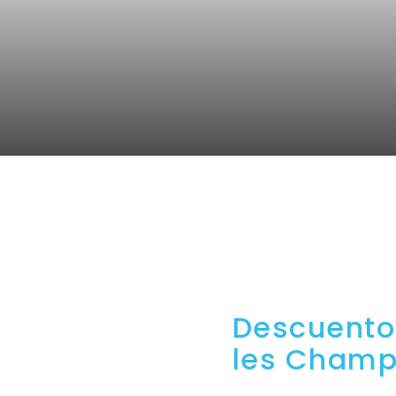
Descuento
les Champ