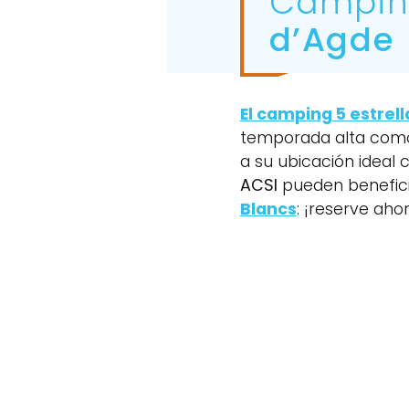
Campin
d’Agde
El camping 5 estrel
temporada alta como 
a su ubicación ideal 
ACSI
pueden benefic
Blancs
: ¡reserve ah