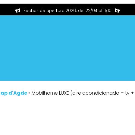
Fechas de apertura 2026: del 22/04 al 11/10
ap d'Agde
»
Mobilhome LUXE (aire acondicionado + tv + L