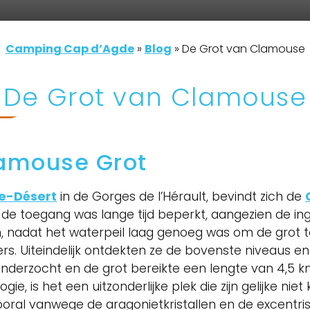
Camping Cap d’Agde
»
Blog
»
De Grot van Clamouse
De Grot van Clamouse
lamouse Grot
e-Désert
in de Gorges de l’Hérault, bevindt zich de
ar de toegang was lange tijd beperkt, aangezien de i
n, nadat het waterpeil laag genoeg was om de grot
. Uiteindelijk ontdekten ze de bovenste niveaus e
nderzocht en de grot bereikte een lengte van 4,5 k
ie, is het een uitzonderlijke plek die zijn gelijke nie
oral vanwege de aragonietkristallen en de excentrisc