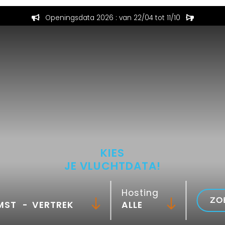
Openingsdata 2026 : van 22/04 tot 11/10
KIES
JE VLUCHTDATA!
Hosting
ZO
-