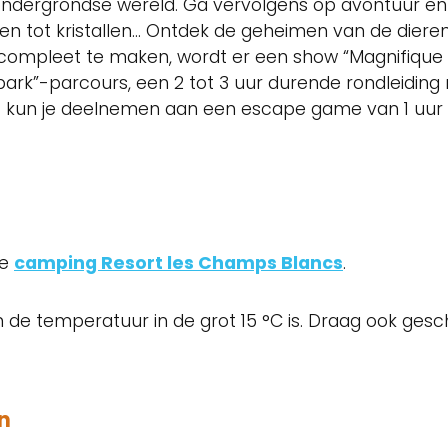
ondergrondse wereld. Ga vervolgens op avontuur en
en tot kristallen… Ontdek de geheimen van de diere
zoek compleet te maken, wordt er een show “Magnifi
park”-parcours, een 2 tot 3 uur durende rondleidin
rot kun je deelnemen aan een escape game van 1 uur
de
camping Resort les Champs Blancs
.
 de temperatuur in de grot 15 °C is. Draag ook ges
n