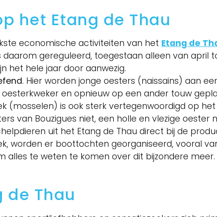
op het Etang de Thau
jkste economische activiteiten van het
Etang de Th
s daarom gereguleerd, toegestaan alleen van april tot
jn het hele jaar door aanwezig.
efend
. Hier worden jonge oesters (naissains) aan e
esterkweker en opnieuw op een ander touw geplaat
 (mosselen) is ook sterk vertegenwoordigd op het
ers van Bouzigues niet, een holle en vlezige oester 
pdieren uit het Etang de Thau direct bij de produc
k, worden er boottochten georganiseerd, vooral va
alles te weten te komen over dit bijzondere meer.
g de Thau