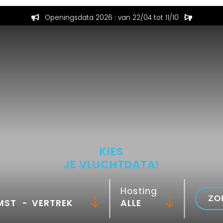
Openingsdata 2026 : van 22/04 tot 11/10
KIES
JE VLUCHTDATA!
Hosting
ZO
-