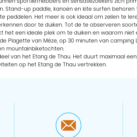
nnen sportliefhebbers en sensatiezoekers zich pr
. Stand-up paddle, kanoën en kite surfen behoren to
e peddelen. Het meer is ook ideaal om zeilen te lere
rkennen door te duiken. Tot de te observeren soor
kt het een ideale plek om te duiken en waarom niet 
aar de Plagette van Mèze, op 30 minuten van campin
 en mountainbiketochten.
 deel van het Etang de Thau. Het duurt maximaal een
iteiten op het Etang de Thau vertrekken.