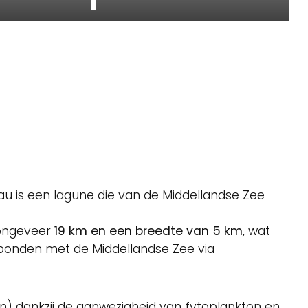
hau is een lagune die van de Middellandse Zee
 ongeveer
19 km en een breedte van 5 km
, wat
erbonden met de Middellandse Zee via
n) dankzij de aanwezigheid van fytoplankton en