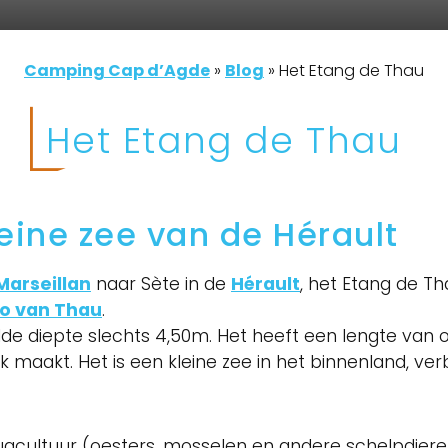
Camping Cap d’Agde
»
Blog
»
Het Etang de Thau
Het Etang de Thau
eine zee van de Hérault
Marseillan
naar Sète in de
Hérault
, het Etang de T
do van Thau
.
elde diepte slechts 4,50m. Het heeft een lengte van
 maakt. Het is een kleine zee in het binnenland, v
uacultuur (oesters, mosselen en andere schelpdiere