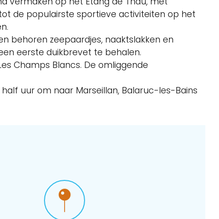
ima vermaken op het Etang de Thau, met
t de populairste sportieve activiteiten op het
n.
ten behoren zeepaardjes, naaktslakken en
een eerste duikbrevet te behalen.
g Les Champs Blancs. De omliggende
 half uur om naar Marseillan, Balaruc-les-Bains