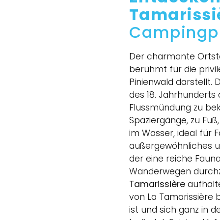
Tamarissi
Campingpl
Der charmante Ortste
berühmt für die privi
Pinienwald darstellt. 
des 18. Jahrhunderts
Flussmündung zu bekä
Spaziergänge, zu Fuß
im Wasser, ideal für 
außergewöhnliches und
der eine reiche Faun
Wanderwegen durchz
Tamarissière
aufhalte
von La Tamarissière 
ist und sich ganz in