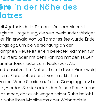
ère
in der Nähe des
atzes
il Agathois de la Tamarissière am
Meer
ist
legierte Umgebung, die sein zweihundertjähriger
Der
Pinienwald von La Tamarissière
wurde Ende
 angelegt, um die Versandung an der
mpfen. Heute ist er ein beliebter Rahmen für
, zu Pferd oder mit dem Fahrrad mit den Füßen
Familienferien oder zum Faulenzen. Als
 klassifiziertes Naturerbe ist dieser Pinienwald,
a und Flora beherbergt, von markierten
ogen. Wenn Sie sich auf dem
Campingplatz La
n, werden Sie sicherlich den feinen Sandstrand
besuchen, der auch wegen seiner Ruhe beliebt
 der Nähe Ihres Mobilheims oder Wohnmobils