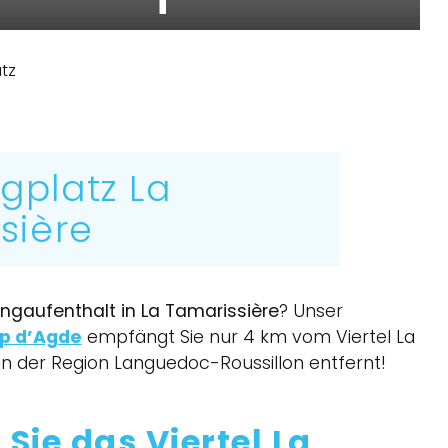
tz
platz La
sière
gaufenthalt in La Tamarissière
? Unser
p d’Agde
empfängt Sie nur 4 km vom Viertel La
in der Region Languedoc-Roussillon entfernt!
Sie das Viertel La