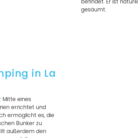
befindet. Er ist natü
gesäumt.
ping in La
r
Mitte eines
ien errichtet und
ch ermöglicht es, die
schen Bunker zu
llt außerdem den