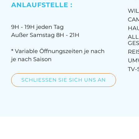
ANLAUFSTELLE :
WI
CA
9H - 19H jeden Tag
HA
Außer Samstag 8H - 21H
AL
GE
* Variable Öffnungszeiten je nach
REI
je nach Saison
UM
TV-
SCHLIESSEN SIE SICH UNS AN