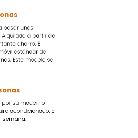
sonas
a pasar unas
 Alquilado
a partir de
rtante ahorro.
El
óvil estándar de
nas. Este modelo se
rsonas
s por su moderno
aire acondicionado. El
or semana
.