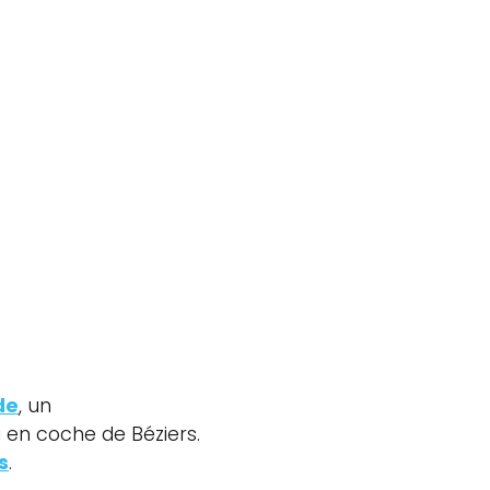
de
, un
 en coche de Béziers.
s
.