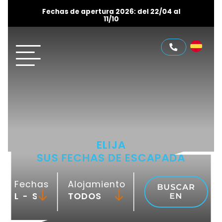
Fechas de apertura 2026: del 22/04 al
11/10
ELIJA
SUS FECHAS DE ESCAPADA
Fechas
Alojamiento
BUSCAR
-
EN