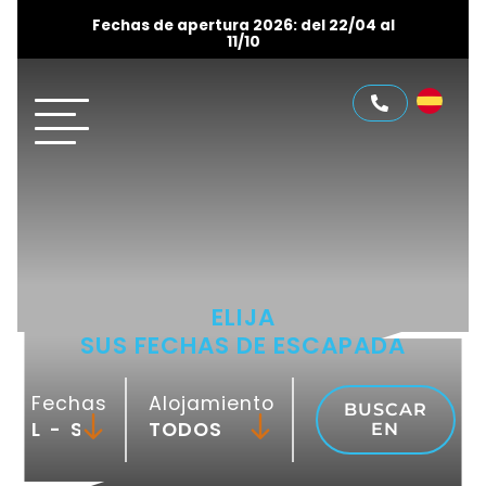
Fechas de apertura 2026: del 22/04 al
11/10
ELIJA
SUS FECHAS DE ESCAPADA
Fechas
Alojamiento
BUSCAR
-
EN